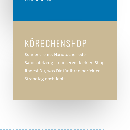
KÖRBCHENSHOP
Sonnencreme, Handtücher oder
Sandspielzeug. In unserem kleinen Shop
findest Du, was Dir für Ihren perfekten
Strandtag noch fehlt.