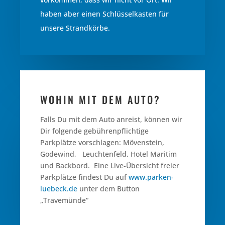
haben aber einen Schlüsselkasten für
unsere Strandkörbe.
WOHIN MIT DEM AUTO?
Falls Du mit dem Auto anreist, können wir
Dir folgende gebührenpflichtige
Parkplätze vorschlagen: Mövenstein,
Godewind, Leuchtenfeld, Hotel Maritim
und Backbord. Eine Live-Übersicht freier
Parkplätze findest Du auf
www.parken-
luebeck.de
unter dem Button
„Travemünde“